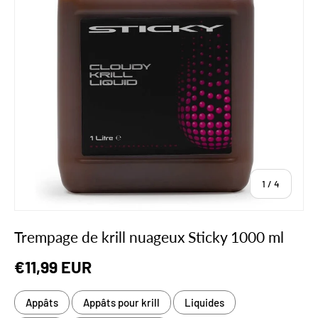
de
1
/
4
Trempage de krill nuageux Sticky 1000 ml
Prix habituel
€11,99 EUR
Appâts
Appâts pour krill
Liquides