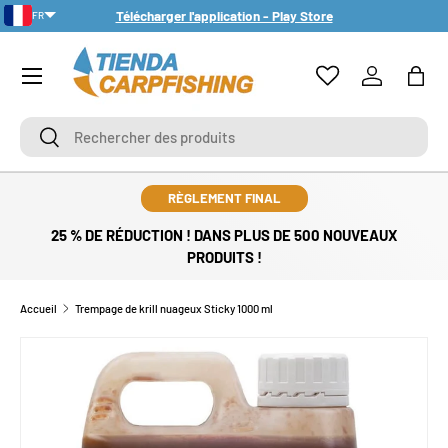
Télécharger l'application - Play Store
FR
ALLER AU CONTENU
PT-PT
Menu
Se connect
Pani
Rechercher
Rechercher
RÈGLEMENT FINAL
25 % DE RÉDUCTION ! DANS PLUS DE 500 NOUVEAUX
PRODUITS !
Accueil
Trempage de krill nuageux Sticky 1000 ml
PASSER AUX INFORMATIONS PRODUITS