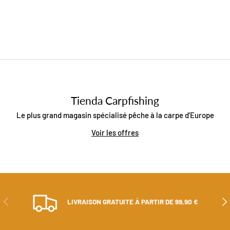
Tienda Carpfishing
Le plus grand magasin spécialisé pêche à la carpe d'Europe
Voir les offres
PRÉCÉDENT
SUI
LIVRAISON GRATUITE À PARTIR DE 99,90 €