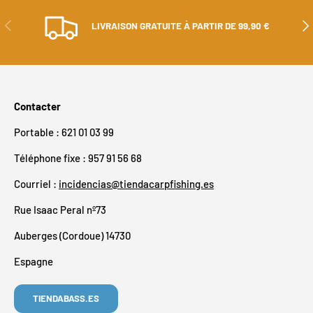
PRÉCÉDENT
SUI
LIVRAISON GRATUITE À PARTIR DE 99,90 €
Contacter
Portable : 621 01 03 99
Téléphone fixe : 957 91 56 68
Courriel :
incidencias@tiendacarpfishing.es
Rue Isaac Peral nº73
Auberges (Cordoue) 14730
Espagne
TIENDABASS.ES