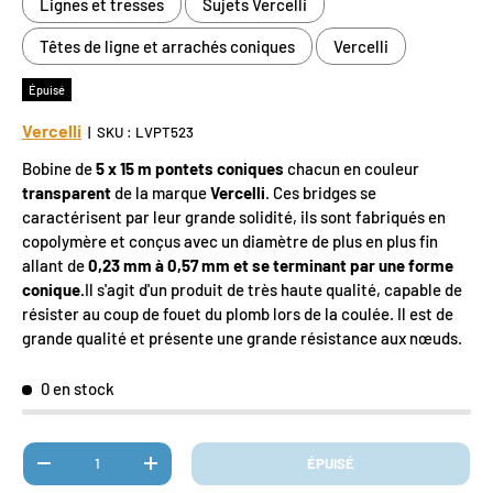
Lignes et tresses
Sujets Vercelli
Têtes de ligne et arrachés coniques
Vercelli
Épuisé
Vercelli
|
SKU :
LVPT523
Bobine de
5 x 15 m pontets coniques
chacun en couleur
transparent
de la marque
Vercelli
. Ces bridges se
caractérisent par leur grande solidité, ils sont fabriqués en
copolymère et conçus avec un diamètre de plus en plus fin
allant de
0,23 mm à 0,57 mm et se terminant par une forme
conique.
Il s'agit d'un produit de très haute qualité, capable de
résister au coup de fouet du plomb lors de la coulée. Il est de
grande qualité et présente une grande résistance aux nœuds.
0 en stock
Qté
ÉPUISÉ
DIMINUER LA QUANTITÉ
AUGMENTER LA QUANTITÉ