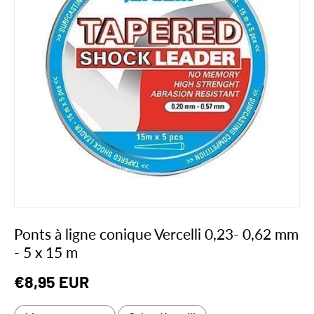
Ponts à ligne conique Vercelli 0,23- 0,62 mm
- 5 x 15 m
Prix habituel
€8,95 EUR