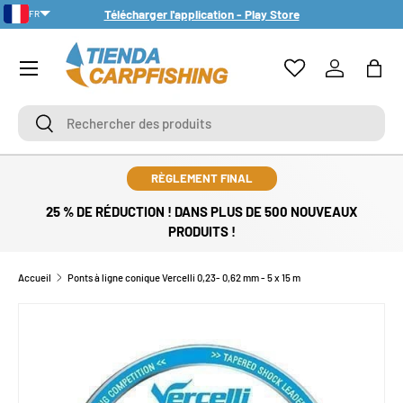
Télécharger l'application - Play Store
FR
ALLER AU CONTENU
PT-PT
Menu
Se connect
Pani
Rechercher
Rechercher
RÈGLEMENT FINAL
25 % DE RÉDUCTION ! DANS PLUS DE 500 NOUVEAUX
PRODUITS !
Accueil
Ponts à ligne conique Vercelli 0,23- 0,62 mm - 5 x 15 m
PASSER AUX INFORMATIONS PRODUITS