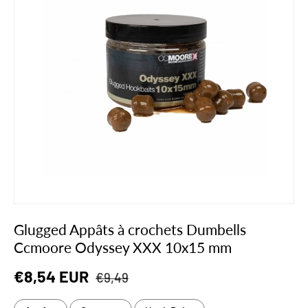
Glugged Appâts à crochets Dumbells
Ccmoore Odyssey XXX 10x15 mm
Prix habituel
Prix soldé
€8,54 EUR
€9,49