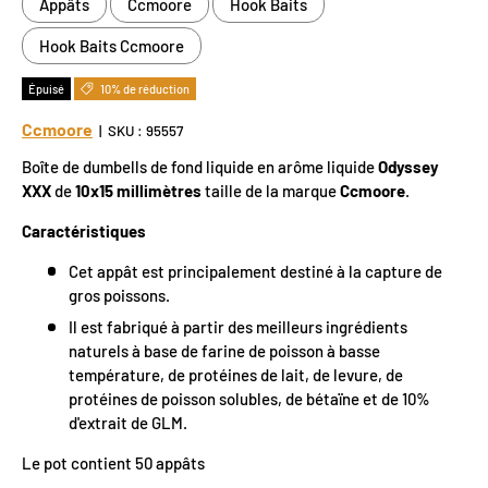
Appâts
Ccmoore
Hook Baits
Hook Baits Ccmoore
Épuisé
10% de réduction
Ccmoore
|
SKU :
95557
Boîte de dumbells de fond liquide en arôme liquide
Odyssey
XXX
de
10x15 millimètres
taille de la marque
Ccmoore
.
Caractéristiques
Cet appât est principalement destiné à la capture de
gros poissons.
Il est fabriqué à partir des meilleurs ingrédients
naturels à base de farine de poisson à basse
température, de protéines de lait, de levure, de
protéines de poisson solubles, de bétaïne et de 10%
d'extrait de GLM.
Le pot contient 50 appâts