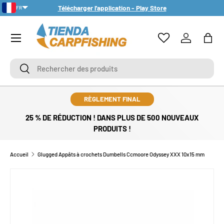
Télécharger l'application - Play Store
FR
ALLER AU CONTENU
PT-PT
Menu
Se connect
Pani
Rechercher
Rechercher
RÈGLEMENT FINAL
25 % DE RÉDUCTION ! DANS PLUS DE 500 NOUVEAUX
PRODUITS !
Accueil
Glugged Appâts à crochets Dumbells Ccmoore Odyssey XXX 10x15 mm
PASSER AUX INFORMATIONS PRODUITS