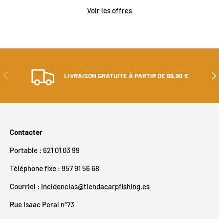
Voir les offres
PRÉCÉDENT
SUI
LIVRAISON GRATUITE À PARTIR DE 99,90 €
Contacter
Portable : 621 01 03 99
Téléphone fixe : 957 91 56 68
Courriel :
incidencias@tiendacarpfishing.es
Rue Isaac Peral nº73